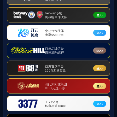
一运动官网开展新生宿舍走访活动
2025-09-08
为切实了解
2025 级新生入学后的住
宿适应情况，帮助新生快速融入心院集
体，进一步加强学院与新生的沟通联
系，营造安全、温馨、和谐的宿舍环
境，9月2日晚18:30，必一运动官网院长
陈琦、党委章鲁楠书记、郭田友副院
长、高亮副书记、李鹏副院长、院长助
理赵朔，带领新生辅导员、本科新生班