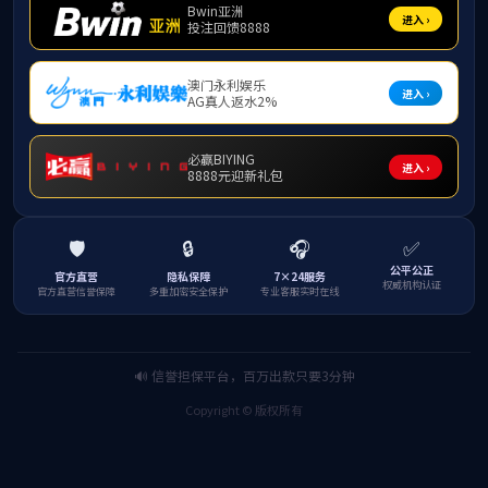
主任及学生助理，开展新生宿舍走访。
走访过程中，学院领导逐一走进新
生宿舍，与同学们亲切交谈，详细询问